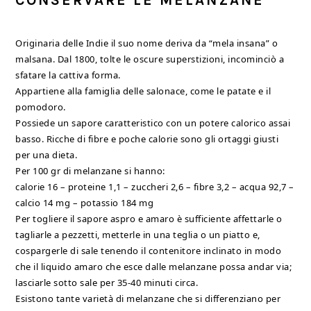
CONSERVARE LE MELANZANE
Originaria delle Indie il suo nome deriva da “mela insana” o
malsana. Dal 1800, tolte le oscure superstizioni, incominciò a
sfatare la cattiva forma.
Appartiene alla famiglia delle salonace, come le patate e il
pomodoro.
Possiede un sapore caratteristico con un potere calorico assai
basso. Ricche di fibre e poche calorie sono gli ortaggi giusti
per una dieta.
Per 100 gr di melanzane si hanno:
calorie 16 – proteine 1,1 – zuccheri 2,6 – fibre 3,2 – acqua 92,7 –
calcio 14 mg – potassio 184 mg
Per togliere il sapore aspro e amaro è sufficiente affettarle o
tagliarle a pezzetti, metterle in una teglia o un piatto e,
cospargerle di sale tenendo il contenitore inclinato in modo
che il liquido amaro che esce dalle melanzane possa andar via;
lasciarle sotto sale per 35-40 minuti circa.
Esistono tante varietà di melanzane che si differenziano per