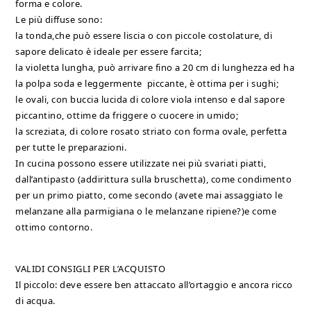
forma e colore.
Le più diffuse sono:
la tonda,che può essere liscia o con piccole costolature, di
sapore delicato è ideale per essere farcita;
la violetta lungha, può arrivare fino a 20 cm di lunghezza ed ha
la polpa soda e leggermente piccante, è ottima per i sughi;
le ovali, con buccia lucida di colore viola intenso e dal sapore
piccantino, ottime da friggere o cuocere in umido;
la screziata, di colore rosato striato con forma ovale, perfetta
per tutte le preparazioni.
In cucina possono essere utilizzate nei più svariati piatti,
dall’antipasto (addirittura sulla bruschetta), come condimento
per un primo piatto, come secondo (avete mai assaggiato le
melanzane alla parmigiana o le melanzane ripiene?)e come
ottimo contorno.
VALIDI CONSIGLI PER L’ACQUISTO
Il piccolo: deve essere ben attaccato all’ortaggio e ancora ricco
di acqua.