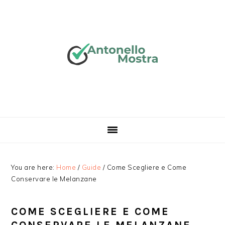
Skip
Skip
Skip
Skip
to
to
to
to
primary
main
primary
footer
navigation
content
sidebar
You are here:
Home
/
Guide
/
Come Scegliere e Come
Conservare le Melanzane
COME SCEGLIERE E COME