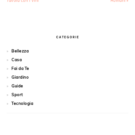
Post:
Post:
Tavola con i Vini
Romani »
PRIMARY
SIDEBAR
CATEGORIE
Bellezza
Casa
Fai da Te
Giardino
Guide
Sport
Tecnologia