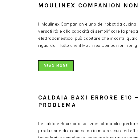
MOULINEX COMPANION NON 
Il Moulinex Companion è uno dei robot da cucina p
versatilità e alla capacità di semplificare la pre
elettrodomestico, può capitare che incontri qualc
riguarda il fatto che il Moulinex Companion non 
READ MORE
CALDAIA BAXI ERRORE E10 
PROBLEMA​
Le caldaie Baxi sono soluzioni affidabili e perfor
produzione di acqua calda in modo sicuro ed effi
tecnologico complesso, possono insorgere anoma