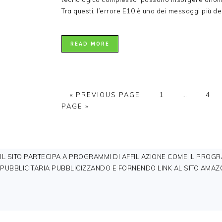
Tra questi, l’errore E10 è uno dei messaggi più de
READ MORE
GO
PAGE
Interim
PAG
«
PREVIOUS PAGE
1
…
4
TO
pages
PAGE »
omitted
FOOTER
IL SITO PARTECIPA A PROGRAMMI DI AFFILIAZIONE COME IL PROG
PUBBLICITARIA PUBBLICIZZANDO E FORNENDO LINK AL SITO AMAZO