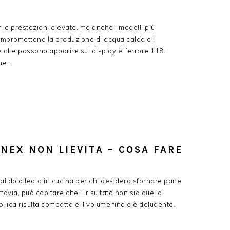
r le prestazioni elevate, ma anche i modelli più
mpromettono la produzione di acqua calda e il
 che possono apparire sul display è l’errore 118.
che…
EX NON LIEVITA​ – COSA FARE
lido alleato in cucina per chi desidera sfornare pane
avia, può capitare che il risultato non sia quello
lica risulta compatta e il volume finale è deludente.