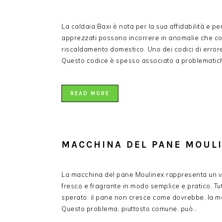
La caldaia Baxi è nota per la sua affidabilità e pe
apprezzati possono incorrere in anomalie che co
riscaldamento domestico. Uno dei codici di errore
Questo codice è spesso associato a problemati
READ MORE
MACCHINA DEL PANE MOULIN
La macchina del pane Moulinex rappresenta un va
fresco e fragrante in modo semplice e pratico. Tutt
sperato: il pane non cresce come dovrebbe, la mol
Questo problema, piuttosto comune, può…