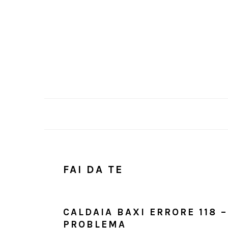
Skip
Skip
Skip
Skip
to
to
to
to
primary
main
primary
footer
navigation
content
sidebar
FAI DA TE
CALDAIA BAXI ERRORE 118 –
PROBLEMA​