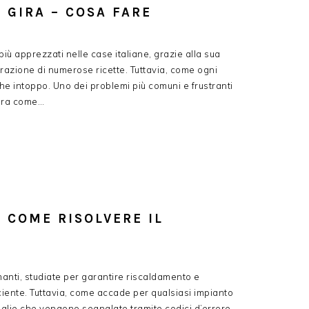
GIRA​ – COSA FARE
iù apprezzati nelle case italiane, grazie alla sua
parazione di numerose ricette. Tuttavia, come ogni
he intoppo. Uno dei problemi più comuni e frustranti
gira come…
– COME RISOLVERE IL
manti, studiate per garantire riscaldamento e
ciente. Tuttavia, come accade per qualsiasi impianto
lie che vengono segnalate tramite codici d’errore.