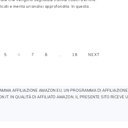
licati e merita un’analisi approfondita. In questa…
E
PAGE
PAGE
PAGE
PAGE
Interim
PAGE
GO
5
6
7
8
…
18
NEXT
pages
TO
omitted
RAMMA AFFILIAZIONE AMAZON EU, UN PROGRAMMA DI AFFILIAZIONE
N.IT. IN QUALITÀ DI AFFILIATO AMAZON, IL PRESENTE SITO RICE