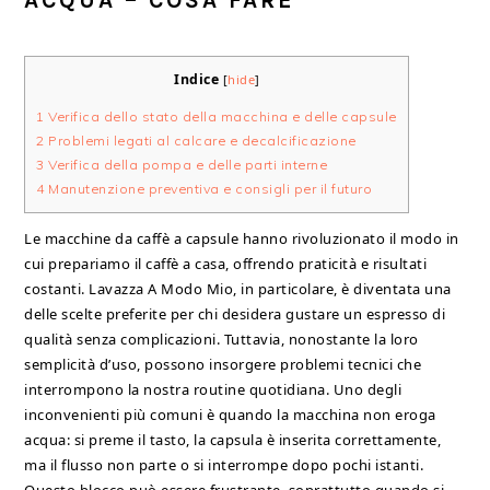
ACQUA​ – COSA FARE
Indice
[
hide
]
1
Verifica dello stato della macchina e delle capsule
2
Problemi legati al calcare e decalcificazione
3
Verifica della pompa e delle parti interne
4
Manutenzione preventiva e consigli per il futuro
Le macchine da caffè a capsule hanno rivoluzionato il modo in
cui prepariamo il caffè a casa, offrendo praticità e risultati
costanti. Lavazza A Modo Mio, in particolare, è diventata una
delle scelte preferite per chi desidera gustare un espresso di
qualità senza complicazioni. Tuttavia, nonostante la loro
semplicità d’uso, possono insorgere problemi tecnici che
interrompono la nostra routine quotidiana. Uno degli
inconvenienti più comuni è quando la macchina non eroga
acqua: si preme il tasto, la capsula è inserita correttamente,
ma il flusso non parte o si interrompe dopo pochi istanti.