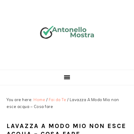
Skip
Skip
Skip
Skip
to
to
to
to
primary
main
primary
footer
navigation
content
sidebar
You are here:
Home
/
Fai da Te
/
Lavazza A Modo Mio non
esce acqua​ – Cosa fare
LAVAZZA A MODO MIO NON ESCE