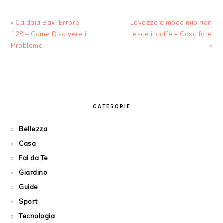
Previous
Next
« Caldaia Baxi Errore
Lavazza a modo mio non
Post:
Post:
128 – Come Risolvere il
esce il caffè​ – Cosa fare
Problema​
»
PRIMARY
SIDEBAR
CATEGORIE
Bellezza
Casa
Fai da Te
Giardino
Guide
Sport
Tecnologia