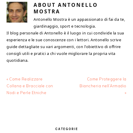
ABOUT
ANTONELLO
MOSTRA
Antonello Mostra è un appassionato di fai da te,
giardinaggio, sport e tecnologia.
Il blog personale di Antonello è il luogo in cui condivide la sua
esperienza e le sue conoscenze con i lettori. Antonello scrive
guide dettagliate su vari argomenti, con l'obiettivo di offrire
consigli utili e pratici a chi vuole migliorare la propria vita
quotidiana.
Previous
Next
« Come Realizzare
Come Proteggere la
Post:
Post:
Collana e Bracciale con
Biancheria nell’Armadio
Nodi e Perle Etniche
»
PRIMARY
SIDEBAR
CATEGORIE