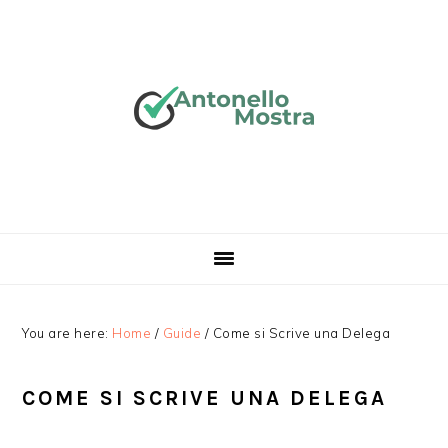
Skip
Skip
Skip
Skip
to
to
to
to
primary
main
primary
footer
navigation
content
sidebar
You are here:
Home
/
Guide
/
Come si Scrive una Delega
COME SI SCRIVE UNA DELEGA