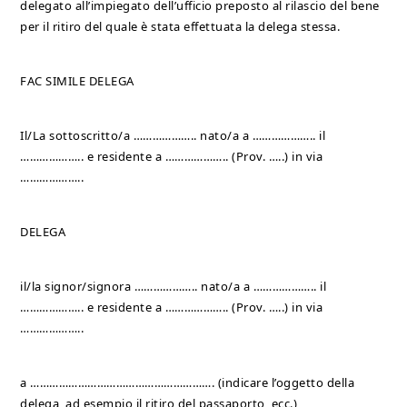
delegato all’impiegato dell’ufficio preposto al rilascio del bene
per il ritiro del quale è stata effettuata la delega stessa.
FAC SIMILE DELEGA
Il/La sottoscritto/a ……………….. nato/a a ……………….. il
……………….. e residente a ……………….. (Prov. …..) in via
………………..
DELEGA
il/la signor/signora ……………….. nato/a a ……………….. il
……………….. e residente a ……………….. (Prov. …..) in via
………………..
a …………………………………………………. (indicare l’oggetto della
delega, ad esempio il ritiro del passaporto, ecc.)