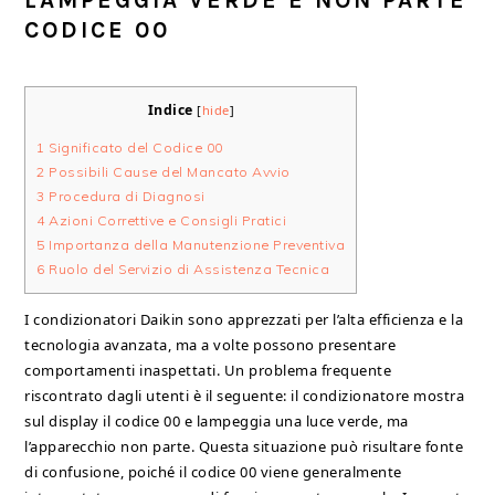
LAMPEGGIA VERDE E NON PARTE
CODICE 00​
Indice
[
hide
]
1
Significato del Codice 00
2
Possibili Cause del Mancato Avvio
3
Procedura di Diagnosi
4
Azioni Correttive e Consigli Pratici
5
Importanza della Manutenzione Preventiva
6
Ruolo del Servizio di Assistenza Tecnica
I condizionatori Daikin sono apprezzati per l’alta efficienza e la
tecnologia avanzata, ma a volte possono presentare
comportamenti inaspettati. Un problema frequente
riscontrato dagli utenti è il seguente: il condizionatore mostra
sul display il codice 00 e lampeggia una luce verde, ma
l’apparecchio non parte. Questa situazione può risultare fonte
di confusione, poiché il codice 00 viene generalmente