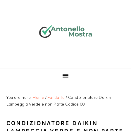
Skip
Skip
Skip
Skip
to
to
to
to
primary
main
primary
footer
navigation
content
sidebar
You are here:
Home
/
Fai da Te
/
Condizionatore Daikin
Lampeggia Verde e non Parte Codice 00​
CONDIZIONATORE DAIKIN