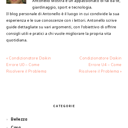
Antonello Mostra è un appassionato di fai da te,
giardinaggio, sport e tecnologia.
Il blog personale di Antonello è il luogo in cui condivide la sua
esperienza e le sue conoscenze con i lettori. Antonello scrive
guide dettagliate su vari argomenti, con l'obiettivo di offrire
consigli utili e pratici a chi vuole migliorare la propria vita
quotidiana.
Previous
Next
« Condizionatore Daikin
Condizionatore Daikin
Post:
Post:
Errore U0 – Come
Errore U4 – Come
Risolvere il Problema​
Risolvere il Problema​ »
PRIMARY
SIDEBAR
CATEGORIE
Bellezza
Casa