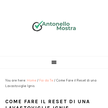
Skip
Skip
Skip
Skip
to
to
to
to
primary
main
primary
footer
navigation
content
sidebar
You are here:
Home
/
Fai da Te
/
Come Fare il Reset di una
Lavastoviglie Ignis
COME FARE IL RESET DI UNA