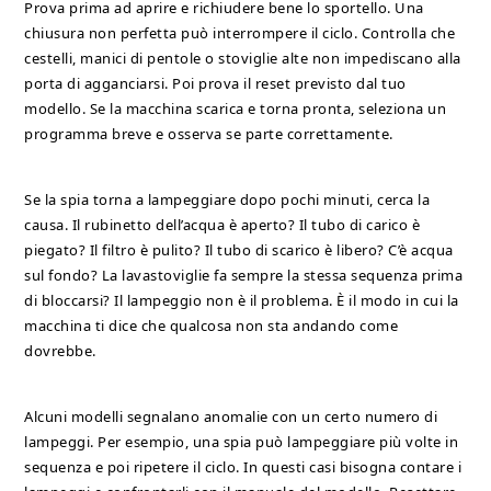
Prova prima ad aprire e richiudere bene lo sportello. Una
chiusura non perfetta può interrompere il ciclo. Controlla che
cestelli, manici di pentole o stoviglie alte non impediscano alla
porta di agganciarsi. Poi prova il reset previsto dal tuo
modello. Se la macchina scarica e torna pronta, seleziona un
programma breve e osserva se parte correttamente.
Se la spia torna a lampeggiare dopo pochi minuti, cerca la
causa. Il rubinetto dell’acqua è aperto? Il tubo di carico è
piegato? Il filtro è pulito? Il tubo di scarico è libero? C’è acqua
sul fondo? La lavastoviglie fa sempre la stessa sequenza prima
di bloccarsi? Il lampeggio non è il problema. È il modo in cui la
macchina ti dice che qualcosa non sta andando come
dovrebbe.
Alcuni modelli segnalano anomalie con un certo numero di
lampeggi. Per esempio, una spia può lampeggiare più volte in
sequenza e poi ripetere il ciclo. In questi casi bisogna contare i