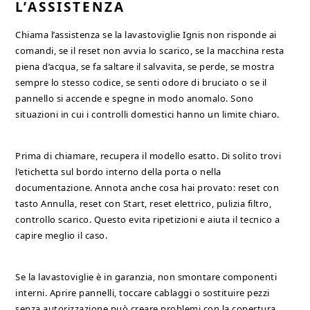
L’ASSISTENZA
Chiama l’assistenza se la lavastoviglie Ignis non risponde ai
comandi, se il reset non avvia lo scarico, se la macchina resta
piena d’acqua, se fa saltare il salvavita, se perde, se mostra
sempre lo stesso codice, se senti odore di bruciato o se il
pannello si accende e spegne in modo anomalo. Sono
situazioni in cui i controlli domestici hanno un limite chiaro.
Prima di chiamare, recupera il modello esatto. Di solito trovi
l’etichetta sul bordo interno della porta o nella
documentazione. Annota anche cosa hai provato: reset con
tasto Annulla, reset con Start, reset elettrico, pulizia filtro,
controllo scarico. Questo evita ripetizioni e aiuta il tecnico a
capire meglio il caso.
Se la lavastoviglie è in garanzia, non smontare componenti
interni. Aprire pannelli, toccare cablaggi o sostituire pezzi
senza autorizzazione può creare problemi con la copertura.