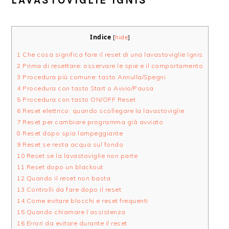
LAVASTOVIGLIE IGNIS
Indice
[
hide
]
1
Che cosa significa fare il reset di una lavastoviglie Ignis
2
Prima di resettare: osservare le spie e il comportamento
3
Procedura più comune: tasto Annulla/Spegni
4
Procedura con tasto Start o Avvio/Pausa
5
Procedura con tasto ON/OFF Reset
6
Reset elettrico: quando scollegare la lavastoviglie
7
Reset per cambiare programma già avviato
8
Reset dopo spia lampeggiante
9
Reset se resta acqua sul fondo
10
Reset se la lavastoviglie non parte
11
Reset dopo un blackout
12
Quando il reset non basta
13
Controlli da fare dopo il reset
14
Come evitare blocchi e reset frequenti
15
Quando chiamare l’assistenza
16
Errori da evitare durante il reset