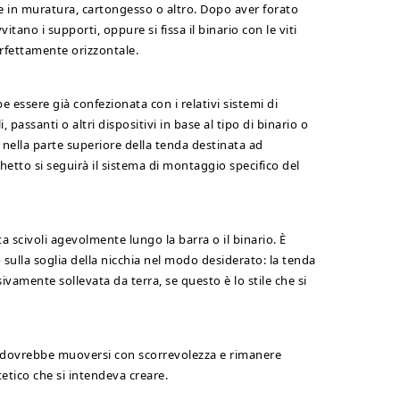
è se in muratura, cartongesso o altro. Dopo aver forato
vvitano i supporti, oppure si fissa il binario con le viti
rfettamente orizzontale.
essere già confezionata con i relativi sistemi di
 passanti o altri dispositivi in base al tipo di binario o
rli nella parte superiore della tenda destinata ad
hetto si seguirà il sistema di montaggio specifico del
a scivoli agevolmente lungo la barra o il binario. È
sulla soglia della nicchia nel modo desiderato: la tenda
vamente sollevata da terra, se questo è lo stile che si
da dovrebbe muoversi con scorrevolezza e rimanere
tetico che si intendeva creare.