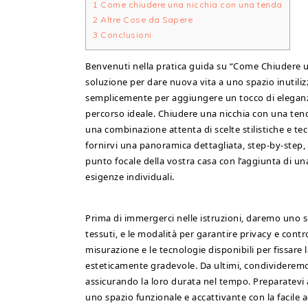
1
Come chiudere una nicchia con una tenda
2
Altre Cose da Sapere
3
Conclusioni
Benvenuti nella pratica guida su “Come Chiudere un
soluzione per dare nuova vita a uno spazio inutiliz
semplicemente per aggiungere un tocco di eleganza e
percorso ideale. Chiudere una nicchia con una ten
una combinazione attenta di scelte stilistiche e t
fornirvi una panoramica dettagliata, step-by-step,
punto focale della vostra casa con l’aggiunta di un
esigenze individuali.
Prima di immergerci nelle istruzioni, daremo uno sgu
tessuti, e le modalità per garantire privacy e contro
misurazione e le tecnologie disponibili per fissare 
esteticamente gradevole. Da ultimi, condivideremo
assicurando la loro durata nel tempo. Preparatevi 
uno spazio funzionale e accattivante con la facile 