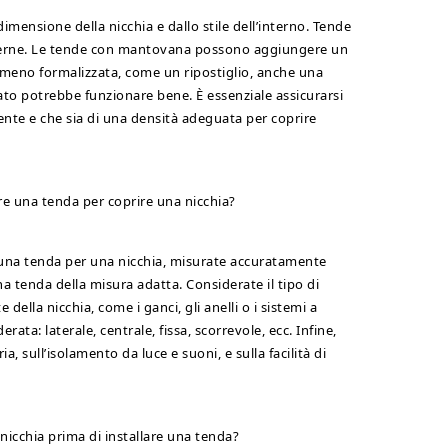
dimensione della nicchia e dallo stile dell’interno. Tende
oderne. Le tende con mantovana possono aggiungere un
ea meno formalizzata, come un ripostiglio, anche una
to potrebbe funzionare bene. È essenziale assicurarsi
biente e che sia di una densità adeguata per coprire
e una tenda per coprire una nicchia?
i una tenda per una nicchia, misurate accuratamente
una tenda della misura adatta. Considerate il tipo di
 della nicchia, come i ganci, gli anelli o i sistemi a
rata: laterale, centrale, fissa, scorrevole, ecc. Infine,
a, sull’isolamento da luce e suoni, e sulla facilità di
cchia prima di installare una tenda?