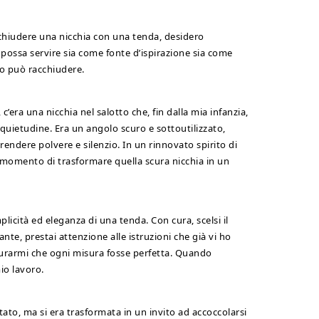
i chiudere una nicchia con una tenda, desidero
ossa servire sia come fonte d’ispirazione sia come
o può racchiudere.
c’era una nicchia nel salotto che, fin dalla mia infanzia,
uietudine. Era un angolo scuro e sottoutilizzato,
endere polvere e silenzio. In un rinnovato spirito di
 momento di trasformare quella scura nicchia in un
licità ed eleganza di una tenda. Con cura, scelsi il
nte, prestai attenzione alle istruzioni che già vi ho
curarmi che ogni misura fosse perfetta. Quando
io lavoro.
tato, ma si era trasformata in un invito ad accoccolarsi