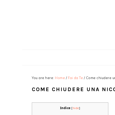
Skip
Skip
Skip
Skip
to
to
to
to
primary
main
primary
footer
navigation
content
sidebar
You are here:
Home
/
Fai da Te
/
Come chiudere un
COME CHIUDERE UNA NIC
Indice
[
hide
]