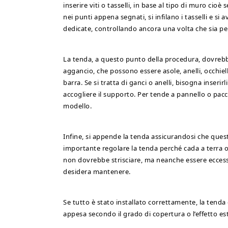
inserire viti o tasselli, in base al tipo di muro cio
nei punti appena segnati, si infilano i tasselli e si a
dedicate, controllando ancora una volta che sia pe
La tenda, a questo punto della procedura, dovrebbe 
aggancio, che possono essere asole, anelli, occhielli,
barra. Se si tratta di ganci o anelli, bisogna inseri
accogliere il supporto. Per tende a pannello o pacc
modello.
Infine, si appende la tenda assicurandosi che quest
importante regolare la tenda perché cada a terra o 
non dovrebbe strisciare, ma neanche essere eccessi
desidera mantenere.
Se tutto è stato installato correttamente, la ten
appesa secondo il grado di copertura o l’effetto es